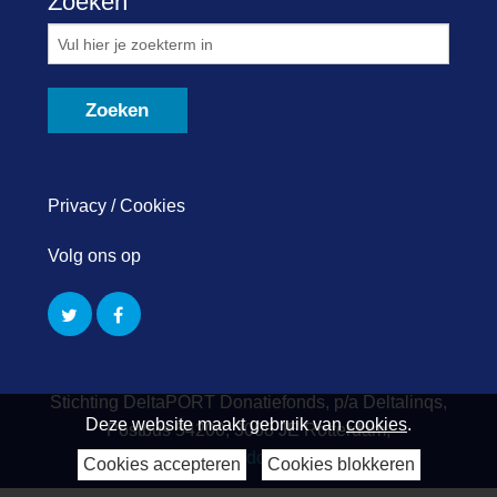
Zoeken
Privacy / Cookies
Volg ons op
Stichting DeltaPORT Donatiefonds, p/a Deltalinqs,
Deze website maakt gebruik van
cookies
.
Postbus 54200, 3008 JE Rotterdam,
info@deltaportdonatiefonds.nl
Cookies accepteren
Cookies blokkeren