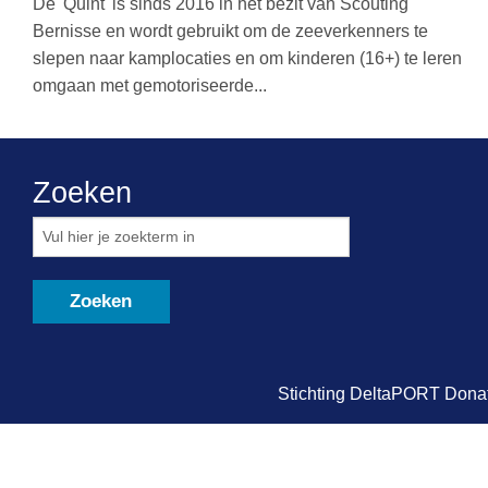
De 'Quint' is sinds 2016 in het bezit van Scouting
Bernisse en wordt gebruikt om de zeeverkenners te
slepen naar kamplocaties en om kinderen (16+) te leren
omgaan met gemotoriseerde...
Zoeken
Stichting DeltaPORT Donat